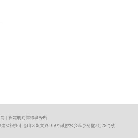
院网
|
福建朗同律师事务所
|
建省福州市仓山区聚龙路169号融侨水乡温泉别墅2期29号楼