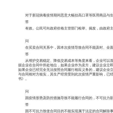
与疫情相关的民商事法律问题
对于新冠病毒疫情期间恶意大幅抬高口罩等医用商品与
答
以高质量法律服务 护航金融高质量发展
有效。公民可向政府价格主管部门检举、揭发，由政府
问
在买卖合同关系中，因本次疫情导致合同不能及时、全
答
从维护交易稳定、降低交易成本等角度来看，企业可以
据企业在合同中所处地位，如果企业作为卖方，建议企业立
如果企业已经完全无法按照合同履行相应义务的，建议企业
与合同相对方核实，其生产经营受到此次疫情严重影响，已
书》。
问
因疫情形势及防控措施导致不能履行合同的，不可抗力
答
因不可抗力致使合同目的不能实现属于法定的合同解除事