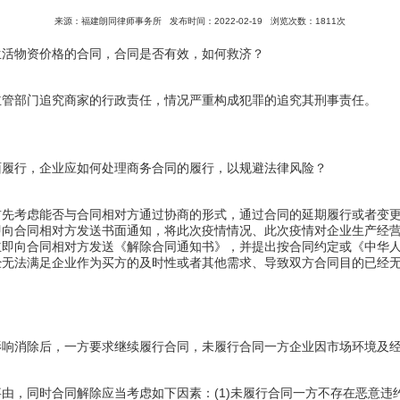
来源：福建朗同律师事务所
发布时间：2022-02-19
浏览次数：1811次
生活物资价格的合同，合同是否有效，如何救济？
主管部门追究商家的行政责任，情况严重构成犯罪的追究其刑事责任。
面履行，企业应如何处理商务合同的履行，以规避法律风险？
首先考虑能否与合同相对方通过协商的形式，通过合同的延期履行或者变
即向合同相对方发送书面通知，将此次疫情情况、此次疫情对企业生产经
立即向合同相对方发送《解除合同通知书》，并提出按合同约定或《中华
经无法满足企业作为买方的及时性或者其他需求、导致双方合同目的已经
影响消除后，一方要求继续履行合同，未履行合同一方企业因市场环境及
由，同时合同解除应当考虑如下因素：(1)未履行合同一方不存在恶意违约